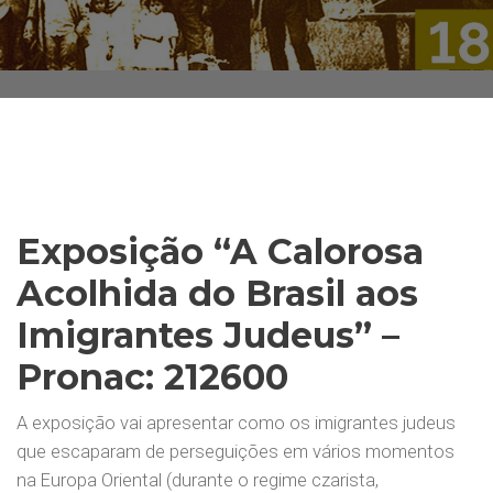
Exposição “A Calorosa
Acolhida do Brasil aos
Imigrantes Judeus” –
Pronac: 212600
A exposição vai apresentar como os imigrantes judeus
que escaparam de perseguições em vários momentos
na Europa Oriental (durante o regime czarista,