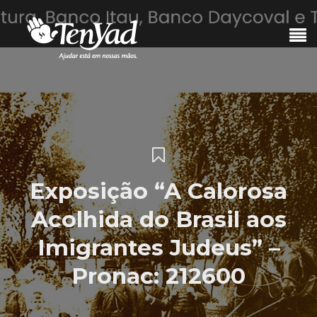
Exposição “A Calorosa
Acolhida do Brasil aos
Imigrantes Judeus” –
Pronac: 212600