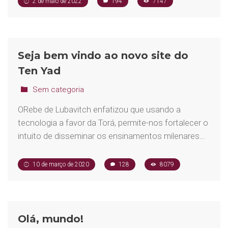
2 de maio de 2022
194
7147
Seja bem vindo ao novo site do
Ten Yad
Sem categoria
ORebe de Lubavitch enfatizou que usando a
tecnologia a favor da Torá, permite-nos fortalecer o
intuito de disseminar os ensinamentos milenares…
10 de março de 2020
128
8079
Olá, mundo!