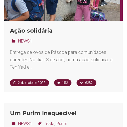
Ação solidária
NEWS1
Entrega de ovos de Páscoa para comunidades
carentes No dia 13 de abril, numa ação solidária, o
Ten Yad e…
2 de maio de 2022
153
6382
Um Purim Inequecível
NEWS1
festa
,
Purim